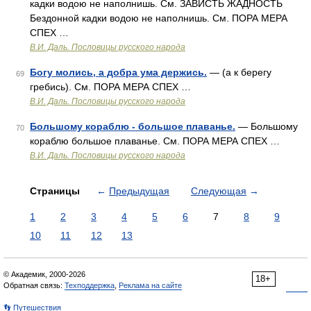
кадки водою не наполнишь. См. ЗАВИСТЬ ЖАДНОСТЬ
Бездонной кадки водою не наполнишь. См. ПОРА МЕРА
СПЕХ …
В.И. Даль. Пословицы русского народа
Богу молись, а добра ума держись.
— (а к берегу
69
гребись). См. ПОРА МЕРА СПЕХ …
В.И. Даль. Пословицы русского народа
Большому кораблю - большое плаванье.
— Большому
70
кораблю большое плаванье. См. ПОРА МЕРА СПЕХ …
В.И. Даль. Пословицы русского народа
Страницы
←
Предыдущая
Следующая
→
1
2
3
4
5
6
7
8
9
10
11
12
13
© Академик, 2000-2026
18+
Обратная связь:
Техподдержка
,
Реклама на сайте
👣 Путешествия