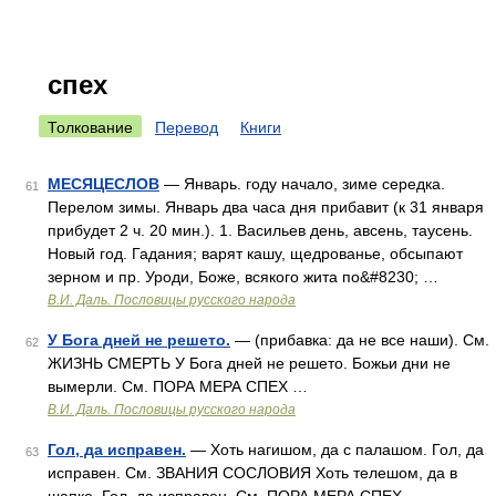
спех
Толкование
Перевод
Книги
МЕСЯЦЕСЛОВ
— Январь. году начало, зиме середка.
61
Перелом зимы. Январь два часа дня прибавит (к 31 января
прибудет 2 ч. 20 мин.). 1. Васильев день, авсень, таусень.
Новый год. Гадания; варят кашу, щедрованье, обсыпают
зерном и пр. Уроди, Боже, всякого жита по&#8230; …
В.И. Даль. Пословицы русского народа
У Бога дней не решето.
— (прибавка: да не все наши). См.
62
ЖИЗНЬ СМЕРТЬ У Бога дней не решето. Божьи дни не
вымерли. См. ПОРА МЕРА СПЕХ …
В.И. Даль. Пословицы русского народа
Гол, да исправен.
— Хоть нагишом, да с палашом. Гол, да
63
исправен. См. ЗВАНИЯ СОСЛОВИЯ Хоть телешом, да в