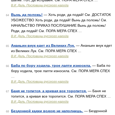
шапке. Гол, да исправен. См. ПОРА МЕРА СПЕХ …
В.И. Даль. Пословицы русского народа
Вынь да положь!
— Хоть роди, да подай! См. ДОСТАТОК
64
УБОЖЕСТВО Хоть роди, да подай! Вынь да положь! См.
НАЧАЛЬСТВО ПРИКАЗ ПОСЛУШАНИЕ Вынь да положь!
Роди, да подай! См. ПОРА МЕРА СПЕХ …
В.И. Даль. Пословицы русского народа
Ананьин внук едет из Великих Лук.
— Ананьин внук едет
65
из Великих Лук. См. ПОРА МЕРА СПЕХ …
В.И. Даль. Пословицы русского народа
Баба по бору ходила, трое лапти износила.
— Баба по
66
бору ходила, трое лапти износила. См. ПОРА МЕРА СПЕХ
…
В.И. Даль. Пословицы русского народа
Баня не топится, а кривая все торопится.
— Баня не
67
топится, а кривая все торопится. См. ПОРА МЕРА СПЕХ …
В.И. Даль. Пословицы русского народа
Бездонной кадки водою не наполнишь.
— Бездонной
68